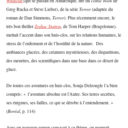
Whiteout
(qui se passait en Antarctique, tiré du
comic book
de
Greg Rucka et Steve Lieber), de la série
Terror
(adaptée du
roman de Dan Simmons,
Terror
). Plus récemment encore, le
très bon thriller
Zodiac Station
, de Tom Harper (Bragelonne),
mettait l’accent dans son huis-clos, sur les relations humaines, le
stress de l’enferment et de l’hostilité de la nature. Des
ambiances glacées, des créatures mystérieuses, des disparitions,
des meurtres, des scientifiques dans une base dans ce désert de
glace.
De toutes ces aventures en huis clos, Sonja Delzongle l’a bien
compris : « l’aventure absolue est l’Autre. Ses terres secrètes,
ses énigmes, ses failles, ce qui se dérobe à l’entendement. »
(
Boréal
, p. 114)
Avec un nouveau roman consacré à ce thème, on pourrait