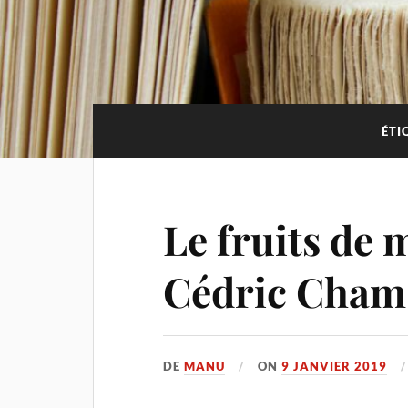
ÉTI
Le fruits de 
Cédric Cham
DE
MANU
ON
9 JANVIER 2019